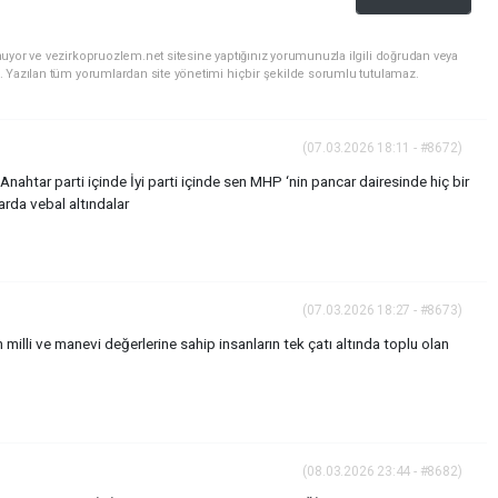
uyor ve vezirkopruozlem.net sitesine yaptığınız yorumunuzla ilgili doğrudan veya
. Yazılan tüm yorumlardan site yönetimi hiçbir şekilde sorumlu tutulamaz.
(07.03.2026 18:11 - #8672)
htar parti içinde İyi parti içinde sen MHP ‘nin pancar dairesinde hiç bir
arda vebal altındalar
(07.03.2026 18:27 - #8673)
n milli ve manevi değerlerine sahip insanların tek çatı altında toplu olan
(08.03.2026 23:44 - #8682)