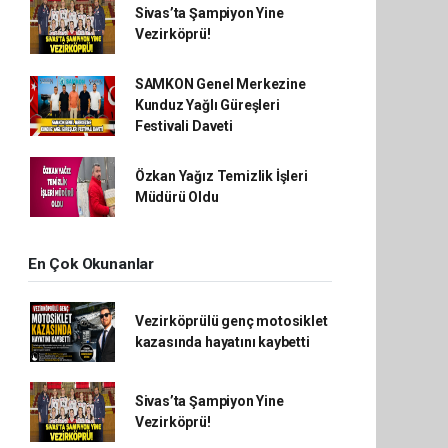
Sivas’ta Şampiyon Yine
Vezirköprü!
SAMKON Genel Merkezine
Kunduz Yağlı Güreşleri
Festivali Daveti
Özkan Yağız Temizlik İşleri
Müdürü Oldu
En Çok Okunanlar
Vezirköprülü genç motosiklet
kazasında hayatını kaybetti
Sivas’ta Şampiyon Yine
Vezirköprü!