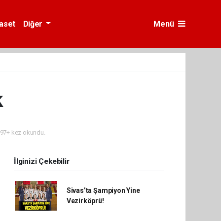
yaset
Diğer
Menü
k
97+ kez okundu.
İlginizi Çekebilir
Sivas’ta Şampiyon Yine
Vezirköprü!