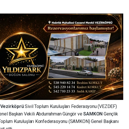
,
Vezirköprü
Sivil Toplum Kuruluşları Federasyonu (VEZDEF)
enel Başkan Vekili Abdurrahman Güngör ve
SAMKON
Gençlik
l Toplum Kuruluşları Konfederasyonu (SAMKON) Genel Başkanı
t etti.