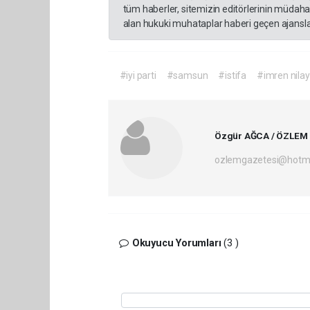
tüm haberler, sitemizin editörlerinin müdaha
alan hukuki muhataplar haberi geçen ajanslar
#iyi parti
#samsun
#istifa
#imren nilay
Özgür AĞCA / ÖZLEM
ozlemgazetesi@hotm
Okuyucu Yorumları
(3 )