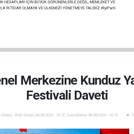
ÜÇÜK HESAPLARI İÇİN BÜYÜK GÖRÜNENLERLE DEĞİL, MEMLEKET VE
LA İKTİDAR OLMAYA VE ÜLKEMİZİ YÖNETMEYE TALİBİZ.#İyiParti
l Merkezine Kunduz Yağ
Festivali Daveti
Sitesi) - Web Sitesi | 06.08.2026 - 16:12, Güncelleme: 06.08.2026 - 16:13
17