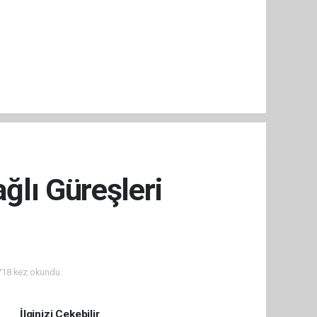
lı Güreşleri
18 kez okundu.
İlginizi Çekebilir