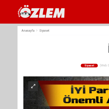
Anasayfa
Siyaset
(Web Si
Siyaset