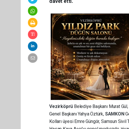
davet etti.
Vezirköprü
Belediye Başkanı Murat Gül
Genel Başkanı Yahya Öztürk,
SAMKON
G
Kolları üyesi Emre Güngör, Samsun Sivi
Hasan Kaya Aşcı'yı genel merkezde ziyare