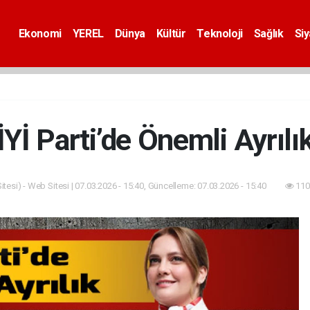
Ekonomi
YEREL
Dünya
Kültür
Teknoloji
Sağlık
Si
İYİ Parti’de Önemli Ayrılı
tesi) - Web Sitesi | 07.03.2026 - 15:40, Güncelleme: 07.03.2026 - 15:40
110