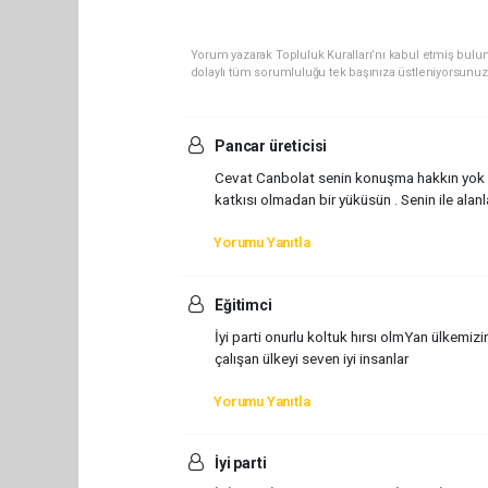
Yorum yazarak Topluluk Kuralları’nı kabul etmiş bulun
dolaylı tüm sorumluluğu tek başınıza üstleniyorsunuz
Pancar üreticisi
Cevat Canbolat senin konuşma hakkın yok Ana
katkısı olmadan bir yüküsün . Senin ile alanl
Yorumu Yanıtla
Eğitimci
İyi parti onurlu koltuk hırsı olmYan ülkemizi
çalışan ülkeyi seven iyi insanlar
Yorumu Yanıtla
İyi parti