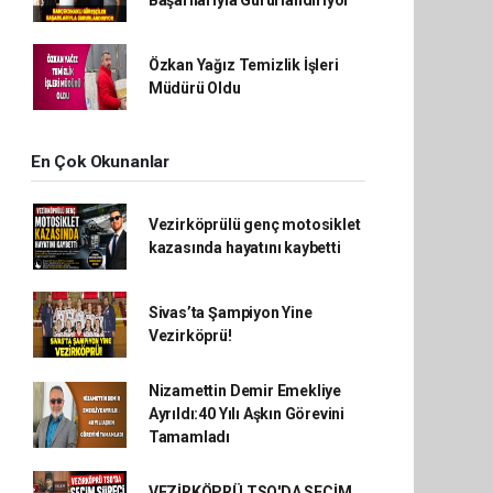
Başarılarıyla Gururlandırıyor
Özkan Yağız Temizlik İşleri
Müdürü Oldu
En Çok Okunanlar
Vezirköprülü genç motosiklet
kazasında hayatını kaybetti
Sivas’ta Şampiyon Yine
Vezirköprü!
Nizamettin Demir Emekliye
Ayrıldı:40 Yılı Aşkın Görevini
Tamamladı
VEZİRKÖPRÜ TSO'DA SEÇİM