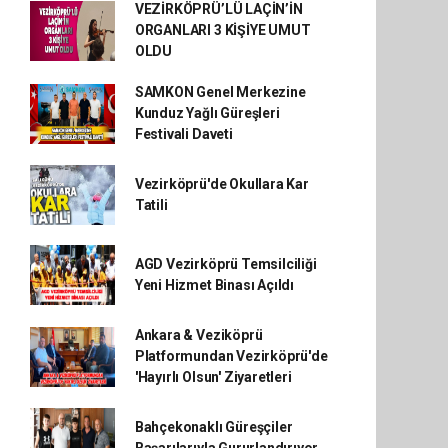
VEZİRKÖPRÜ’LÜ LAÇİN’İN
ORGANLARI 3 KİŞİYE UMUT
OLDU
SAMKON Genel Merkezine
Kunduz Yağlı Güreşleri
Festivali Daveti
Vezirköprü'de Okullara Kar
Tatili
AGD Vezirköprü Temsilciliği
Yeni Hizmet Binası Açıldı
Ankara & Veziköprü
Platformundan Vezirköprü'de
'Hayırlı Olsun' Ziyaretleri
Bahçekonaklı Güreşçiler