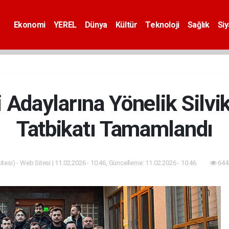
Ekonomi
YEREL
Dünya
Kültür
Teknoloji
Sağlık
Si
 Adaylarına Yönelik Silvi
Tatbikatı Tamamlandı
tesi) - Web Sitesi | 11.02.2026 - 10:46, Güncelleme: 11.02.2026 - 10:46
644