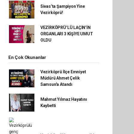
Sivas’ta Şampiyon Yine
Vezirköprü!
VEZİRKÖPRÜ’LÜ LAÇİN’İN
ORGANLARI 3 KİŞİYE UMUT
OLDU
En Çok Okunanlar
Vezirköprü İlçe Emniyet
Müdürü Ahmet Çelik
Samsun'a Atandı
Mahmut Yılmaz Hayatını
Kaybetti