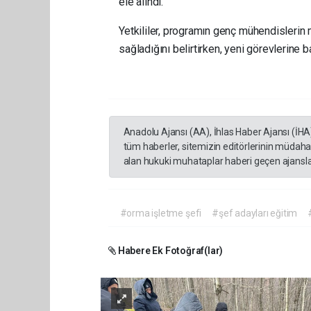
ele alındı.
Yetkililer, programın genç mühendislerin m
sağladığını belirtirken, yeni görevlerine 
Anadolu Ajansı (AA), İhlas Haber Ajansı (İHA
tüm haberler, sitemizin editörlerinin müdaha
alan hukuki muhataplar haberi geçen ajanslar
#orma işletme şefi
#şef adayları eğitim
Habere Ek Fotoğraf(lar)