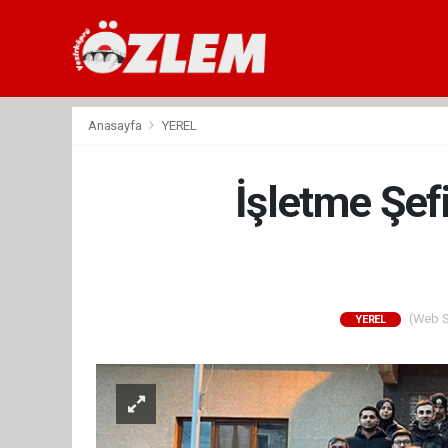
Anasayfa
YEREL
İşletme Şefi
(Web Si
YEREL