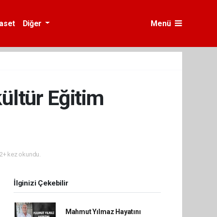
yaset
Diğer
Menü
kültür Eğitim
2+ kez okundu.
İlginizi Çekebilir
Mahmut Yılmaz Hayatını