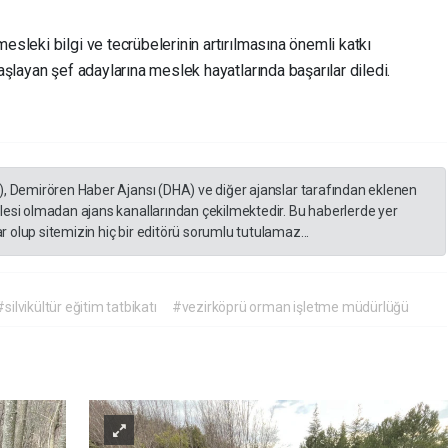
esleki bilgi ve tecrübelerinin artırılmasına önemli katkı
başlayan şef adaylarına meslek hayatlarında başarılar diledi.
), Demirören Haber Ajansı (DHA) ve diğer ajanslar tarafından eklenen
lesi olmadan ajans kanallarından çekilmektedir. Bu haberlerde yer
 olup sitemizin hiç bir editörü sorumlu tutulamaz...
#silvikültür eğitim tatbikatı
#vezirköprü orman işletme müdürlüğü