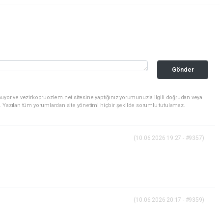
Gönder
uyor ve vezirkopruozlem.net sitesine yaptığınız yorumunuzla ilgili doğrudan veya
. Yazılan tüm yorumlardan site yönetimi hiçbir şekilde sorumlu tutulamaz.
(10.06.2026 19:27 - #9357)
(10.06.2026 20:17 - #9359)