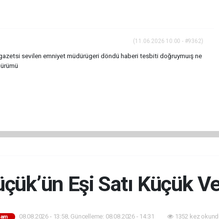
(11.06.2026 10:00 - #9362)
gazetsi sevilen emniyet müdürügeri döndü haberi tesbiti doğruymuış ne
dürümü
üçük’ün Eşi Satı Küçük Vef
08.08.2026 - 13:58, Güncelleme: 08.08.2026 - 14:31
1352 kez okund
şam