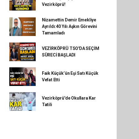
Vezirköprü!
Nizamettin Demir Emekliye
Ayrıldı:40 Yılı Aşkın Görevini
Tamamladı
VEZİRKÖPRÜ TSO'DA SEÇİM
SÜRECİ BAŞLADI
Faik Küçük’ün Eşi Satı Küçük
Vefat Etti
Vezirköprü'de Okullara Kar
Tatili