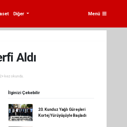
yaset
Diğer
Menü
fi Aldı
2+ kez okundu.
İlginizi Çekebilir
20. Kunduz Yağlı Güreşleri
Kortej Yürüyüşüyle Başladı