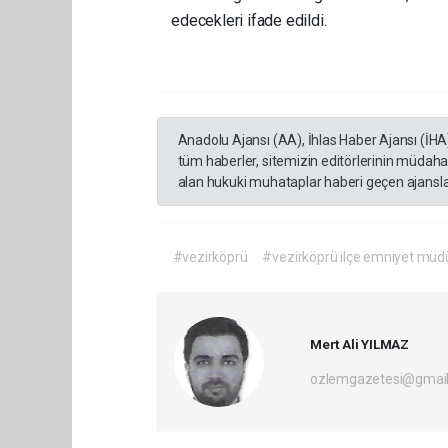
edecekleri ifade edildi.
Anadolu Ajansı (AA), İhlas Haber Ajansı (İHA
tüm haberler, sitemizin editörlerinin müdaha
alan hukuki muhataplar haberi geçen ajanslar
#vezirköprü
#vezirköprü ilçe emniyet müd
Mert Ali YILMAZ
ozlemgazetesi@gmai