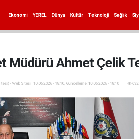
Ekonomi
YEREL
Dünya
Kültür
Teknoloji
Sağlık
Si
t Müdürü Ahmet Çelik Ter
tesi) - Web Sitesi | 10.06.2026 - 18:10, Güncelleme: 10.06.2026 - 18:10
632