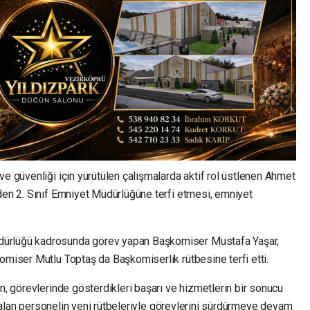
ve güvenliği için yürütülen çalışmalarda aktif rol üstlenen Ahmet
nden 2. Sınıf Emniyet Müdürlüğüne terfi etmesi, emniyet
dürlüğü kadrosunda görev yapan Başkomiser Mustafa Yaşar,
omiser Mutlu Toptaş da Başkomiserlik rütbesine terfi etti.
in, görevlerinde gösterdikleri başarı ve hizmetlerin bir sonucu
rfi alan personelin yeni rütbeleriyle görevlerini sürdürmeye devam