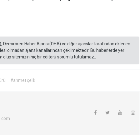
), Demirören Haber Ajansı (DHA) ve diğer ajanslar tarafından eklenen
lesi olmadan ajans kanallarından çekilmektedir. Bu haberlerde yer
 olup sitemizin hiç bir editörü sorumlu tutulamaz...
ürü
#ahmet çelik
l.com