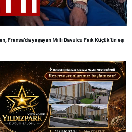
n, Fransa’da yaşayan Milli Davulcu Faik Küçük’ün eşi