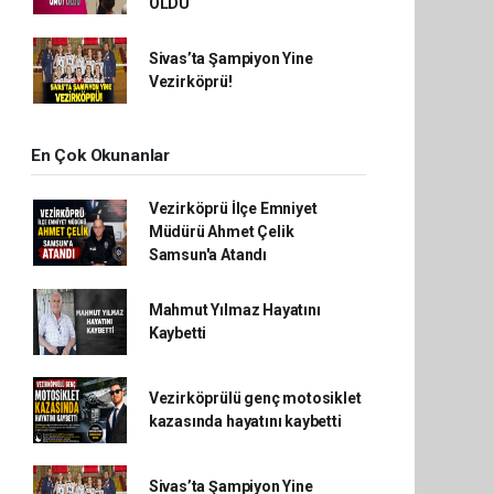
OLDU
Sivas’ta Şampiyon Yine
Vezirköprü!
En Çok Okunanlar
Vezirköprü İlçe Emniyet
Müdürü Ahmet Çelik
Samsun'a Atandı
Mahmut Yılmaz Hayatını
Kaybetti
Vezirköprülü genç motosiklet
kazasında hayatını kaybetti
Sivas’ta Şampiyon Yine