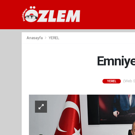
Anasayfa
YEREL
Emniye
(Web Si
YEREL