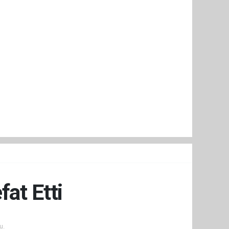
at Etti
u.