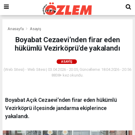
Anasayfa
Asayiş
Boyabat Cezaevi’nden firar eden
hükümlü Vezirköprü'de yakalandı
ASAYIŞ
(Web Sitesi) - Web Sitesi | 03.04.2026 - 20:05, Güncelleme: 18.04.2026 - 20:56
8838+ kez okundu.
Boyabat Açık Cezaevi’nden firar eden hükümlü
Vezirköprü ilçesinde jandarma ekiplerince
yakalandı.