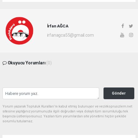
İrfan AĞCA
irfanagca55@gmail.com
Okuyucu Yorumları
(0)
Gönder
Yorum yazarak Topluluk Kuralları’nı kabul etmiş bulunuyor ve vezirkopruozlem.net
sitesine yaptığınız yorumunuzla ilgili doğrudan veya dolaylı tüm sorumluluğu tek
başınıza üstleniyorsunuz. Yazılan tüm yorumlardan site yönetimi hiçbir şekilde
sorumlu tutulamaz.