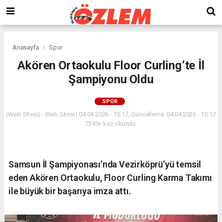
Anasayfa
Spor
Akören Ortaokulu Floor Curling’te İl
Şampiyonu Oldu
SPOR
(Web Sitesi) - Web Sitesi | 04.04.2026 - 15:17, Güncelleme: 04.04.2026 - 15:17
7349+ kez okundu.
Samsun İl Şampiyonası’nda Vezirköprü’yü temsil
eden Akören Ortaokulu, Floor Curling Karma Takımı
ile büyük bir başarıya imza attı.