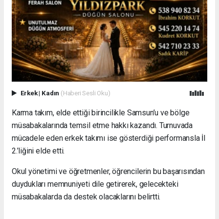
Erkek
|
Kadın
(Haberi Sesli Oku)
Karma takım, elde ettiği birincilikle Samsun’u ve bölge
müsabakalarında temsil etme hakkı kazandı. Turnuvada
mücadele eden erkek takımı ise gösterdiği performansla İl
2.’liğini elde etti.
Okul yönetimi ve öğretmenler, öğrencilerin bu başarısından
duydukları memnuniyeti dile getirerek, gelecekteki
müsabakalarda da destek olacaklarını belirtti.