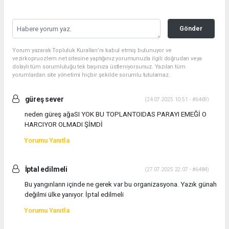
Gönder
Yorum yazarak Topluluk Kuralları’nı kabul etmiş bulunuyor ve
vezirkopruozlem.net sitesine yaptığınız yorumunuzla ilgili doğrudan veya
dolaylı tüm sorumluluğu tek başınıza üstleniyorsunuz. Yazılan tüm
yorumlardan site yönetimi hiçbir şekilde sorumlu tutulamaz.
güreş sever
(24.07.2025 10:51 - #6469)
neden güreş ağaSI YOK BU TOPLANTOIDAS PARAYI EMEĞİ O
HARCIYOR OLMADI ŞİMDİ
Yorumu Yanıtla
İptal edilmeli
(27.07.2025 22:07 - #6484)
Bu yangınların içinde ne gerek var bu organizasyona. Yazık günah
değilmi ülke yanıyor. İptal edilmeli
Yorumu Yanıtla