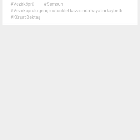
#Vezirköprü
#Samsun
#Vezirköprülü genç motosiklet kazasında hayatını kaybetti
#Kürşat Bektaş
İrfan AĞCA
irfanagca55@gmail.com
Okuyucu Yorumları
(0)
Gönder
Yorum yazarak Topluluk Kuralları’nı kabul etmiş bulunuyor ve vezirkopruozlem.net
sitesine yaptığınız yorumunuzla ilgili doğrudan veya dolaylı tüm sorumluluğu tek