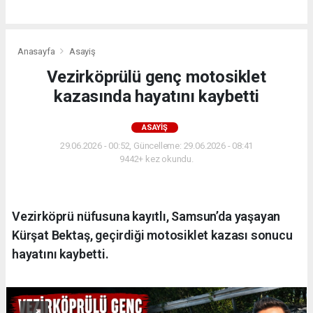
Anasayfa
Asayiş
Vezirköprülü genç motosiklet
kazasında hayatını kaybetti
ASAYIŞ
29.06.2026 - 00:52, Güncelleme: 29.06.2026 - 08:41
9442+ kez okundu.
Vezirköprü nüfusuna kayıtlı, Samsun’da yaşayan
Kürşat Bektaş, geçirdiği motosiklet kazası sonucu
hayatını kaybetti.