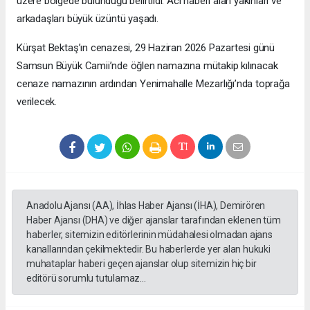
üzere bölgede bulunduğu belirtildi. Acı haberi alan yakınları ve
arkadaşları büyük üzüntü yaşadı.
Kürşat Bektaş’ın cenazesi, 29 Haziran 2026 Pazartesi günü
Samsun Büyük Camii’nde öğlen namazına mütakip kılınacak
cenaze namazının ardından Yenimahalle Mezarlığı’nda toprağa
verilecek.
Anadolu Ajansı (AA), İhlas Haber Ajansı (İHA), Demirören
Haber Ajansı (DHA) ve diğer ajanslar tarafından eklenen tüm
haberler, sitemizin editörlerinin müdahalesi olmadan ajans
kanallarından çekilmektedir. Bu haberlerde yer alan hukuki
muhataplar haberi geçen ajanslar olup sitemizin hiç bir
editörü sorumlu tutulamaz...