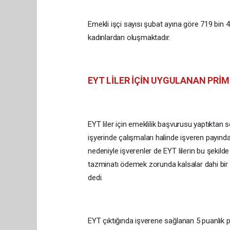
Emekli işçi sayısı şubat ayına göre 719 bin 47
kadınlardan oluşmaktadır.
EYT LİLER İÇİN UYGULANAN PRİM
EYT liler için emeklilik başvurusu yaptıktan 
işyerinde çalışmaları halinde işveren payında
nedeniyle işverenler de EYT lilerin bu şekil
tazminatı ödemek zorunda kalsalar dahi bir
dedi.
EYT çıktığında işverene sağlanan 5 puanlık p