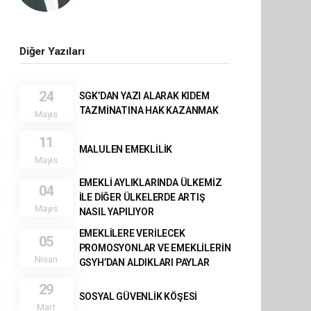
Diğer Yazıları
24
SGK’DAN YAZI ALARAK KIDEM
TAZMİNATINA HAK KAZANMAK
Mayıs
11
MALULEN EMEKLİLİK
Mayıs
EMEKLİ AYLIKLARINDA ÜLKEMİZ
04
İLE DİĞER ÜLKELERDE ARTIŞ
Mayıs
NASIL YAPILIYOR
EMEKLİLERE VERİLECEK
05
PROMOSYONLAR VE EMEKLİLERİN
Nisan
GSYH’DAN ALDIKLARI PAYLAR
29
SOSYAL GÜVENLİK KÖŞESİ
Mart