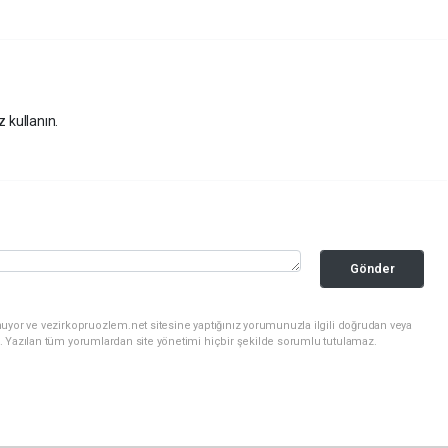
z kullanın.
Gönder
uyor ve vezirkopruozlem.net sitesine yaptığınız yorumunuzla ilgili doğrudan veya
. Yazılan tüm yorumlardan site yönetimi hiçbir şekilde sorumlu tutulamaz.