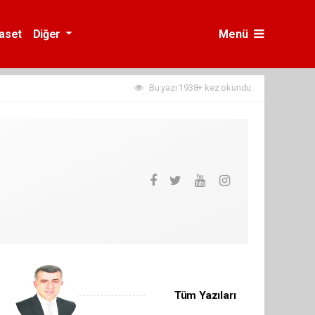
yaset
Diğer
Menü
Bu yazı 1938+ kez okundu.
Tüm Yazıları