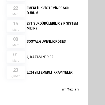
22
EMEKLİLİK SİSTEMİNDE SON
DURUM
Mart
15
EYT SÜRDÜRÜLEBİLİR BİR SİSTEM
MİDİR?
Mart
08
SOSYAL GÜVENLİK KÖŞESİ
Mart
01
İŞ KAZASI NEDİR?
Mart
23
2024 YILI EMEKLİ İKRAMİYELERİ
Şubat
Tüm Yazıları