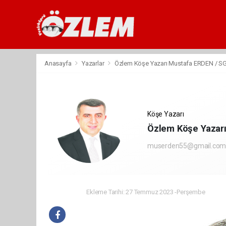
Anasayfa
Yazarlar
Özlem Köşe Yazarı Mustafa ERDEN / SG
Köşe Yazarı
Özlem Köşe Yazar
muserden55@gmail.co
Ekleme Tarihi: 27 Temmuz 2023 -Perşembe