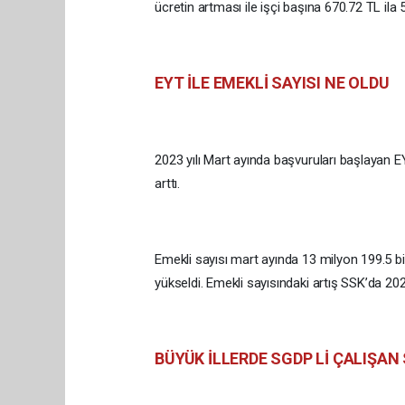
ücretin artması ile işçi başına 670.72 TL ila 5
EYT İLE EMEKLİ SAYISI NE OLDU
2023 yılı Mart ayında başvuruları başlayan EY
arttı.
Emekli sayısı mart ayında 13 milyon 199.5 bi
yükseldi. Emekli sayısındaki artış SSK’da 20
BÜYÜK İLLERDE SGDP Lİ ÇALIŞAN 