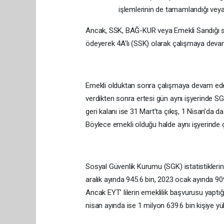
işlemlerinin de tamamlandığı vey
Ancak, SSK, BAĞ-KUR veya Emekli Sandığı st
ödeyerek 4A’lı (SSK) olarak çalışmaya devam
Emekli olduktan sonra çalışmaya devam eden E
verdikten sonra ertesi gün aynı işyerinde S
geri kalanı ise 31 Mart’ta çıkış, 1 Nisan’da da
Böylece emekli olduğu halde aynı işyerinde 
Sosyal Güvenlik Kurumu (SGK) istatistiklerin
aralık ayında 945.6 bin, 2023 ocak ayında 909.
Ancak EYT’ lilerin emeklilik başvurusu yaptığ
nisan ayında ise 1 milyon 639.6 bin kişiye yü