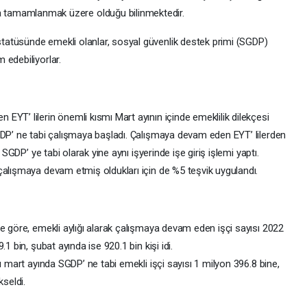
a tamamlanmak üzere olduğu bilinmektedir.
atüsünde emekli olanlar, sosyal güvenlik destek primi (SGDP)
 edebiliyorlar.
YT’ lilerin önemli kısmı Mart ayının içinde emeklilik dilekçesi
GDP’ ne tabi çalışmaya başladı. Çalışmaya devam eden EYT’ lilerden
 SGDP’ ye tabi olarak yine aynı işyerinde işe giriş işlemi yaptı.
çalışmaya devam etmiş oldukları için de %5 teşvik uygulandı.
e göre, emekli aylığı alarak çalışmaya devam eden işçi sayısı 2022
1 bin, şubat ayında ise 920.1 bin kişi idi.
ı mart ayında SGDP’ ne tabi emekli işçi sayısı 1 milyon 396.8 bine,
kseldi.