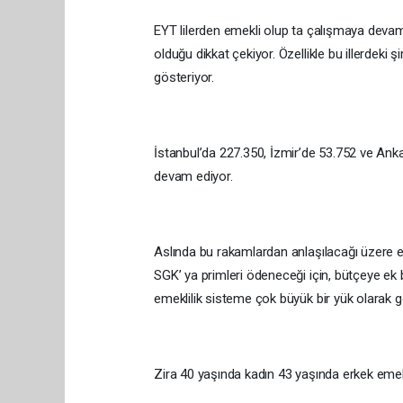
EYT lilerden emekli olup ta çalışmaya devam e
olduğu dikkat çekiyor. Özellikle bu illerdeki
gösteriyor.
İstanbul’da 227.350, İzmir’de 53.752 ve Ank
devam ediyor.
Aslında bu rakamlardan anlaşılacağı üzere 
SGK’ ya primleri ödeneceği için, bütçeye ek 
emeklilik sisteme çok büyük bir yük olarak gör
Zira 40 yaşında kadın 43 yaşında erkek emekli