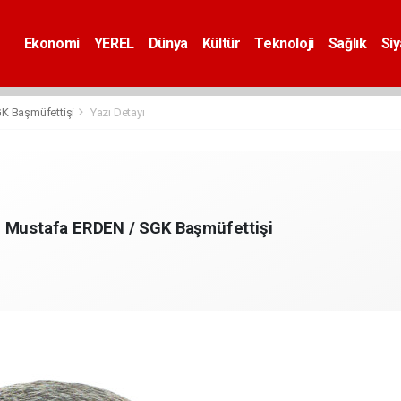
Ekonomi
YEREL
Dünya
Kültür
Teknoloji
Sağlık
Si
K Başmüfettişi
Yazı Detayı
ı Mustafa ERDEN / SGK Başmüfettişi
m