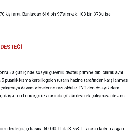
0 kişi arttı. Bunlardan 616 bin 97’si erkek, 103 bin 373’ü ise
 DESTEĞİ
sonra 30 gün içinde sosyal güvenlik destek primine tabi olarak aynı
 5 puanlık kısma karşılık gelen tutarın hazine tarafından karşılanması
de çalışmaya devam etmelerine razı oldular. EYT den dolayı kıdem
 çok işveren bunu işçi ile arasında çözümleyerek çalışmaya devam
rim desteği işçi başına 500,40 TL ila 3.753 TL arasında iken asgari