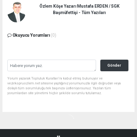
Özlem Köşe Yazarı Mustafa ERDEN / SGK
Başmüfettişi - Tüm Yazıları
Okuyucu Yorumları
(0)
Gönder
Yorum yazarak Topluluk Kuralları’nı kabul etmiş bulunuyor ve
vezirkopruozlem.net sitesine yaptığınız yorumunuzla ilgili doğrudan veya
dolaylı tüm sorumluluğu tek başınıza üstleniyorsunuz. Yazılan tüm
yorumlardan site yönetimi hiçbir şekilde sorumlu tutulamaz.