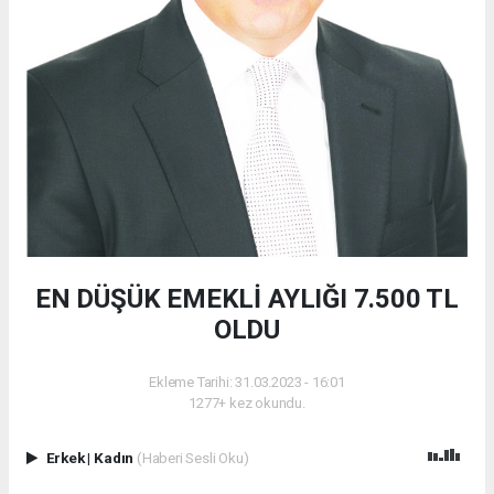
EN DÜŞÜK EMEKLİ AYLIĞI 7.500 TL
OLDU
Ekleme Tarihi: 31.03.2023 - 16:01
1277+ kez okundu.
Erkek
|
Kadın
(Haberi Sesli Oku)