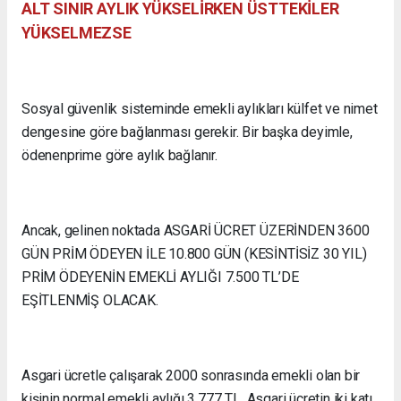
ALT SINIR AYLIK YÜKSELİRKEN ÜSTTEKİLER
YÜKSELMEZSE
Sosyal güvenlik sisteminde emekli aylıkları külfet ve nimet
dengesine göre bağlanması gerekir. Bir başka deyimle,
ödenenprime göre aylık bağlanır.
Ancak, gelinen noktada ASGARİ ÜCRET ÜZERİNDEN 3600
GÜN PRİM ÖDEYEN İLE 10.800 GÜN (KESİNTİSİZ 30 YIL)
PRİM ÖDEYENİN EMEKLİ AYLIĞI 7.500 TL’DE
EŞİTLENMİŞ OLACAK.
Asgari ücretle çalışarak 2000 sonrasında emekli olan bir
kişinin normal emekli aylığı 3.777 TL. Asgari ücretin iki katı