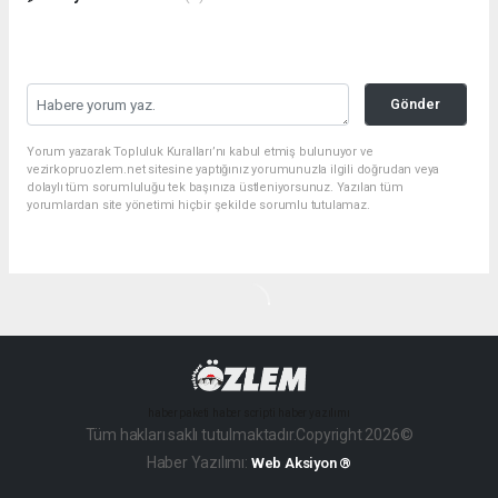
Gönder
Yorum yazarak Topluluk Kuralları’nı kabul etmiş bulunuyor ve
vezirkopruozlem.net sitesine yaptığınız yorumunuzla ilgili doğrudan veya
dolaylı tüm sorumluluğu tek başınıza üstleniyorsunuz. Yazılan tüm
yorumlardan site yönetimi hiçbir şekilde sorumlu tutulamaz.
haber paketi
haber scripti
haber yazılımı
Tüm hakları saklı tutulmaktadır.Copyright 2026©
Haber Yazılımı:
Web Aksiyon ®