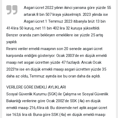
Asgari ücret 2022 yılının ikinci yarısına göre yüzde 55
artarak 8 bin 507 liraya yükselmişti. 2023 yılında ise
Asgari ücret 1 Temmuz 2023 itibarıyla brüt 13 bin
414 lira 50 kuruş, net 11 bin 402 lira 32 kuruşa yükseltildi.
Benzer oranda zam bekleyen emeklilere ise yüzde 25 artış
yapıldı.
Resmi veriler emekli maaşının son 20 senede asgari ücret
karşısında eridiğini gösteriyor. Ocak 2003’de en düşük emekli
maaşı net asgari ücretten yüzde 47 fazlaydı. Ancak Ocak
2023’te ise en düşük emekli maaşı asgari ücretten yüzde 35
daha az oldu, Temmuz ayında ise bu oran daha da açıldı.
VERİLERE GÖRE EMEKLİ AYLIKLARI
Sosyal Güvenlik Kurumu (SGK) ile Çalışma ve Sosyal Güvenlik
Bakanlığı verilerine göre Ocak 2002’de SSK (4a) en düşük
emekli maaşı 216,4 lira idi. Bu dönemde net aylık asgari ücret
ise 163,6 lira idi. Buna göre SSK (4a) en düşük emekli maaşı