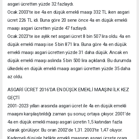
asgari ücretten yüzde 32 fazlaydı.
Ocak 2003’te ise 4a en düşük emekli maaşı 332 TL iken asgari
ücret 226 TL idi. Buna göre 20 sene önce 4a en düşük emekli
maaşı asgari ücretten yüzde 47 fazlaydı.
Ocak 2023’te ise aylık net asgari ücret 8 bin 507 lira oldu. 4a en
düşük emekli maaşı ise 5 bin 871 lira. Buna göre 4a en düşük
emekli maaşı asgari ücretten yüzde 31 daha düşük. Ancak en
düşük emekli maaşı aslında 5 bin 500 lira açıklandı. Bu durumda
ülkedeki en düşük emekli maaşı asgari ücretten yüzde 35 daha
az oldu.
ASGARİ ÜCRET 2016’DA EN DÜŞÜK EMEKLİ MAAŞINI İLK KEZ
GEÇTİ
2001-2023 yılları arasında asgari ücret ile 4a en düşük emekli
maaşını karşılaştırıldığı zaman şu sonuç ortaya çıkıyor. 2001’de
4a en düşük emekli maaşı asgari ücretin 1,5 katından fazla
olarak görülüyor. Bu oran 2002’de 1,31. 2003’te 1,47 oluyor.
Kademeli düşüşle birlikte emekli maaşının asgari ücrete oranı