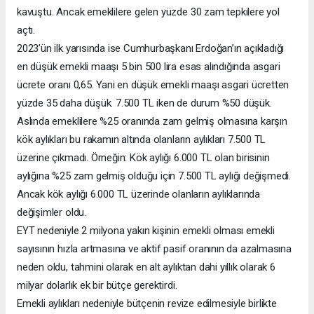
kavuştu. Ancak emeklilere gelen yüzde 30 zam tepkilere yol
açtı.
2023’ün ilk yarısında ise Cumhurbaşkanı Erdoğan’ın açıkladığı
en düşük emekli maaşı 5 bin 500 lira esas alındığında asgari
ücrete oranı 0,65. Yani en düşük emekli maaşı asgari ücretten
yüzde 35 daha düşük. 7.500 TL iken de durum %50 düşük.
Aslında emeklilere %25 oranında zam gelmiş olmasına karşın
kök aylıkları bu rakamın altında olanların aylıkları 7.500 TL
üzerine çıkmadı. Örneğin: Kök aylığı 6.000 TL olan birisinin
aylığına %25 zam gelmiş olduğu için 7.500 TL aylığı değişmedi.
Ancak kök aylığı 6.000 TL üzerinde olanların aylıklarında
değişimler oldu.
EYT nedeniyle 2 milyona yakın kişinin emekli olması emekli
sayısının hızla artmasına ve aktif pasif oranının da azalmasına
neden oldu, tahmini olarak en alt aylıktan dahi yıllık olarak 6
milyar dolarlık ek bir bütçe gerektirdi.
Emekli aylıkları nedeniyle bütçenin revize edilmesiyle birlikte