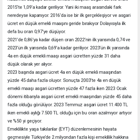
2015’te 1,09’a kadar geriliyor. Yani iki maaş arasındaki fark
neredeyse kapanıyor. 2016’da ise bir ilk gerçekleşiyor ve asgari
ücret en düşük emekli maaşını geride bırakıyor Dolayısıyla ilk
defa bu oran 0,97’ye düşüyor.
2021’de 0,86’ya kadar düşen oran 2022’nin ilk yarısında 0,74 ve
2023’ün ilk yarısında 0,69’a kadar geriliyor. 2023’ün ilk yarısında
4a en düşük emekli maaşı asgari ücretten yüzde 31 daha
düşük olarak yer alıyor.
2023 başında asgari ücret 4a en düşük emekli maaşından
yüzde 45 daha fazla oluyor. Sonuçta 2003’te 4a en düşük
emekli maaşı asgari ücretten yüzde 47 fazla iken 2023 Ocak
dönemi itibarıyla asgari ücret emekli maaşından yüzde 45 daha
fazla olduğu görülüyor. 2023 Temmuz asgari ücret 11.400 TL
iken emekli aylığı 7.500 TL olduğu için bu oran azalmıyor artıyor
ve %50 yi geçiyor.
Emeklilikte yaşa takılanlar (EYT) düzenlemesinin hayata
geçmesiyle Türkiye’de 2 milyondan fazla kişi emeklilik hakkına