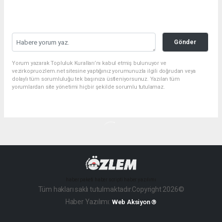
Gönder
Yorum yazarak Topluluk Kuralları’nı kabul etmiş bulunuyor ve
vezirkopruozlem.net sitesine yaptığınız yorumunuzla ilgili doğrudan veya
dolaylı tüm sorumluluğu tek başınıza üstleniyorsunuz. Yazılan tüm
yorumlardan site yönetimi hiçbir şekilde sorumlu tutulamaz.
haber paketi
haber scripti
haber yazılımı
Tüm hakları saklı tutulmaktadır.Copyright 2026©
Haber Yazılımı:
Web Aksiyon ®