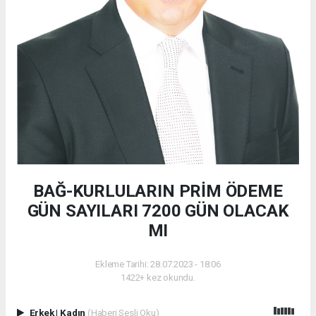
BAĞ-KURLULARIN PRİM ÖDEME
GÜN SAYILARI 7200 GÜN OLACAK
MI
Ekleme Tarihi: 28.07.2023 - 18:06
1422+ kez okundu.
Erkek
|
Kadın
(Haberi Sesli Oku)