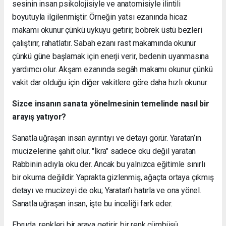
sesinin insan psikolojisiyle ve anatomisiyle ilintili
boyutuyla ilgilenmiştir. Örneğin yatsı ezanında hicaz
makamı okunur çünkü uykuyu getirir, böbrek üstü bezleri
çalıştırır, rahatlatır. Sabah ezanı rast makamında okunur
çünkü güne başlamak için enerji verir, bedenin uyanmasına
yardımcı olur. Akşam ezanında segâh makamı okunur çünkü
vakit dar olduğu için diğer vakitlere göre daha hızlı okunur.
Sizce insanın sanata yönelmesinin temelinde nasıl bir
arayış yatıyor?
Sanatla uğraşan insan ayrıntıyı ve detayı görür. Yaratan’ın
mucizelerine şahit olur. "İkra" sadece oku değil yaratan
Rabbinin adıyla oku der. Ancak bu yalnızca eğitimle sınırlı
bir okuma değildir. Yaprakta gizlenmiş, ağaçta ortaya çıkmış
detayı ve mucizeyi de oku; Yaratan’ı hatırla ve ona yönel.
Sanatla uğraşan insan, işte bu inceliği fark eder.
Ebruda, renkleri bir araya getirir, bir renk cümbüşü