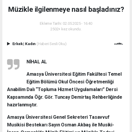
Müzikle ilgilenmeye nasıl başladınız?
Ekleme Tarihi: 02.05.2025 - 16:40
2502+ kez okundu.
Erkek
|
Kadın
(Haberi Sesli Oku)
NİHAL AL
Amasya Üniversitesi Eğitim Fakültesi Temel
Eğitim Bölümü Okul Öncesi Öğretmenliği
Anabilim Dalı “Topluma Hizmet Uygulamaları” Dersi
Kapsamında Öğr. Gör. Tuncay Demirtaş Rehberliğinde
hazırlanmıştır.
Amasya Üniversitesi Genel Sekreteri Tasavvuf
Musikisi Bestekarı Sayın Osman Akbaş ile Musiki-