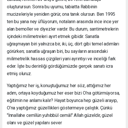
oluşturursun. Sonra bu uyumu, tabiatta Rabbinin
mucizeleriyle yeniden görür, ona tanık olursun. Ben 1995
ten bu yana ney üflüyorum, notaların arasında ince ince yer
alan bemoller ve diyezler vardır. Bu durum, santimetrelerin
içindeki milimetreleri ayırt etmek gibidir. Sanatla
uğraşmayan biri yalnızca bir, iki, üç, dört gibi temel adımları
görürken; sanatla uğraşan biri, bu sayıların arasındaki
milimetrelik hassas çizgileri yani ayrıntıyı ve inceliği fark
eder. İşte bu derinliği gördüğümüzde gerçek sanatı icra
etmiş oluruz.
Yaptığımız her iş, konuştuğumuz her söz, attığımız her
adım, ortaya koyduğumuz her eser bizi O’na götürmüyorsa,
eğitimin ne anlamı kalır? Hayat boyunca hep güzeli arayıp,
O’na yaptığımız güzellikleri göstermeye çalıştık. Çünkü
"İnnallahe cemîlün yuhıbbül cemâl" Allah güzeldir, güzel
olanı ve güzel yapılanı sever