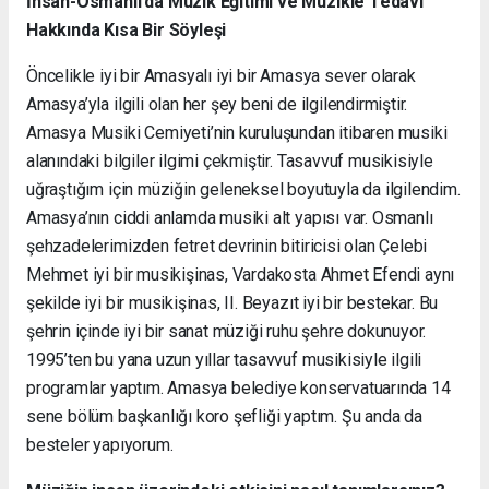
İnsan-Osmanlı’da Müzik Eğitimi ve Müzikle Tedavi
Hakkında Kısa Bir Söyleşi
Öncelikle iyi bir Amasyalı iyi bir Amasya sever olarak
Amasya’yla ilgili olan her şey beni de ilgilendirmiştir.
Amasya Musiki Cemiyeti’nin kuruluşundan itibaren musiki
alanındaki bilgiler ilgimi çekmiştir. Tasavvuf musikisiyle
uğraştığım için müziğin geleneksel boyutuyla da ilgilendim.
Amasya’nın ciddi anlamda musiki alt yapısı var. Osmanlı
şehzadelerimizden fetret devrinin bitiricisi olan Çelebi
Mehmet iyi bir musikişinas, Vardakosta Ahmet Efendi aynı
şekilde iyi bir musikişinas, II. Beyazıt iyi bir bestekar. Bu
şehrin içinde iyi bir sanat müziği ruhu şehre dokunuyor.
1995’ten bu yana uzun yıllar tasavvuf musikisiyle ilgili
programlar yaptım. Amasya belediye konservatuarında 14
sene bölüm başkanlığı koro şefliği yaptım. Şu anda da
besteler yapıyorum.