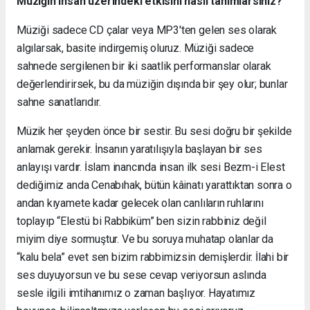
Müziğin insan üzerindeki etkisini nasıl tanımlarsınız?
Müziği sadece CD çalar veya MP3'ten gelen ses olarak
algılarsak, basite indirgemiş oluruz. Müziği sadece
sahnede sergilenen bir iki saatlik performanslar olarak
değerlendirirsek, bu da müziğin dışında bir şey olur; bunlar
sahne sanatlarıdır.
Müzik her şeyden önce bir sestir. Bu sesi doğru bir şekilde
anlamak gerekir. İnsanın yaratılışıyla başlayan bir ses
anlayışı vardır. İslam inancında insan ilk sesi Bezm-i Elest
dediğimiz anda Cenabıhak, bütün kâinatı yarattıktan sonra o
andan kıyamete kadar gelecek olan canlıların ruhlarını
toplayıp “Elestü bi Rabbiküm” ben sizin rabbiniz değil
miyim diye sormuştur. Ve bu soruya muhatap olanlar da
“kalu bela” evet sen bizim rabbimizsin demişlerdir. İlahi bir
ses duyuyorsun ve bu sese cevap veriyorsun aslında
sesle ilgili imtihanımız o zaman başlıyor. Hayatımız