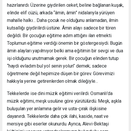
hazırlanırdı. Üzerine giydirilen ceket, beline bağlanan kuşak,
elinde elif cüzü, arkada “âmin, âmin” nidalarıyla yürüyen
mahalle halkı… Daha çocuk ne olduğunu anlamadan, ilmin
kutsallığı giydirilirdi üstüne. Âmin alayı sadece bir tören
değildi. Bir çocuğun eğitime adım attığını ilan etmekti.
Toplumun eğitime verdiği önemin bir göstergesiydi. Bugün
âmin alayları yapılmıyor belki ama eğitimin bir sevgi ve dua
işi olduğunu unutmamak gerek. Bir çocuğun elinden tutup
“haydi evladım bul yol senin yolun” demek; sadece
öğretmene değil hepimize düşen bir görev. Görevimizi
hakkıyla yerine getirenlerden olmak dileğiyle…
Tekkelerde ise dini müzik eğitimi verilirdi. Osmanlı'da
müzik eğitimi, meşk usulüne göre yürütülürdü. Meşk, aşkla
buluşulan yer anlamına gelir ve usta-çırak ilişkisine
dayanırdı. Tekkelerde daha çok ilahi, kaside, naat ve
mersiye gibi eserler okunurdu. Ayrıca, Alevi-Bektaşi