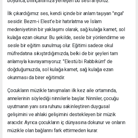
boyunca, bilinçaltımıza yerleşen bu sesi arıyoruz.
İlk çıkardığımız ses, kendi içinde bir anlam taşıyan "ınga"
sesidir. Bezm-i Elest’e bir hatırlatma ve İslam
medeniyetinin bir yaklaşımı olarak, sağ kulağa kamet, sol
kulağa ezan okunur. Bu şekilde, sesle bir yönlendirme ve
sesle bir eğitim sunulmuş olur. Eğitimi sadece okul
müfredatına sıkıştırdığımızda, belki de bir şeyleri tam
anlamıyla kavrayamıyoruz. "Elestü bi Rabbiküm" de
doğduğumuzda, sol kulağa kamet, sağ kulağa ezan
okunması da birer eğitimdir.
Çocukların müzikle tanışmaları ilk kez aile ortamında,
annelerinin söylediği ninnilerle başlar. Ninniler, çocuğu
uyutmanın yanı sıra ruhunu sakinleştiren duygusal
gelişimini ve ahlaki gelişimini destekleyen bir müzik
aracıdır. Ayrıca çocukların iç dünyasına dokunur ve onların
müzikle olan bağlarını fark ettirmeden kurar.