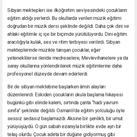
Sıbyan mektepleri ise ilköğretim seviyesindeki çocukların
eğitim aldığı yerlerdi. Bu okullarda verilen müzik eğitimi
doğrudan bir müzik dersi şeklinde değildi. Daha çok dini ve
ahlaki eğitimle iç içe bir biçimde yürütülüyordu. Dini eğitim
aracılığıyla kulak, ses ve ritim terbiyesi verilirdi. Sıbyan
mekteplerinde müzikle tanışan çocuklar, eğer
yeteneklilerse ileride medreselere, Mevlevihanelere ya da
saray okullarına yönlendirilerek müzik eğitimlerine daha
profesyonel düzeyde devam ederlerdi.
Bir de sıbyan mektebine başlarken âmin alayları
düzenlenirdi. Eskiden çocukların okula başlama hikayesi
bugünkü gibi elinde kalem, sırtında çanta “hadi yavrum
sınıfa” şeklinde değildi. Osmanlı’da eğitim yolculuğu öyle
sessiz sedasız başlamazdı. Aksine bir şenlikti, bir umut
yürüyüşüydü. O gün sabah ezanıyla birlikte evde ayrı bir
telaş olurdu. Çocuk adeta bir düğüne gidiyormuş gibi