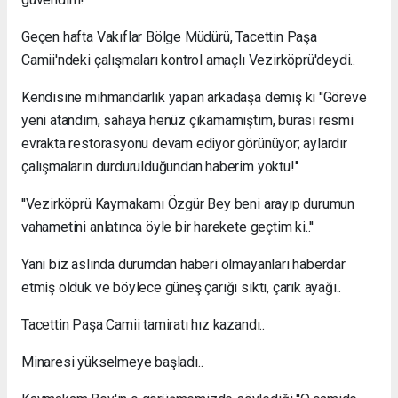
Geçen hafta Vakıflar Bölge Müdürü, Tacettin Paşa
Camii'ndeki çalışmaları kontrol amaçlı Vezirköprü'deydi..
Kendisine mihmandarlık yapan arkadaşa demiş ki ''Göreve
yeni atandım, sahaya henüz çıkamamıştım, burası resmi
evrakta restorasyonu devam ediyor görünüyor; aylardır
çalışmaların durdurulduğundan haberim yoktu!''
''Vezirköprü Kaymakamı Özgür Bey beni arayıp durumun
vahametini anlatınca öyle bir harekete geçtim ki..''
Yani biz aslında durumdan haberi olmayanları haberdar
etmiş olduk ve böylece güneş çarığı sıktı, çarık ayağı..
Tacettin Paşa Camii tamiratı hız kazandı..
Minaresi yükselmeye başladı..