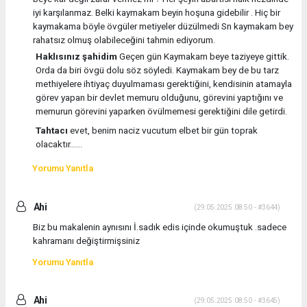
iyi karşılanmaz. Belki kaymakam beyin hoşuna gidebilir . Hiç bir
kaymakama böyle övgüler metiyeler düzülmedi Sn kaymakam bey
rahatsız olmuş olabileceğini tahmin ediyorum.
Haklısınız şahidim
Geçen gün Kaymakam beye taziyeye gittik.
Orda da biri övgü dolu söz söyledi. Kaymakam bey de bu tarz
methiyelere ihtiyaç duyulmaması gerektiğini, kendisinin atamayla
görev yapan bir devlet memuru olduğunu, görevini yaptığını ve
memurun görevini yaparken övülmemesi gerektiğini dile getirdi.
Tahtacı
evet, benim naciz vucutum elbet bir gün toprak
olacaktır......
Yorumu Yanıtla
Ahi
(29.05.2025 08:50 - #3644)
Biz bu makalenin aynısını İ.sadık edis içinde okumuştuk .sadece
kahramanı değiştirmişsiniz
Yorumu Yanıtla
Ahi
(29.05.2025 08:50 - #3645)