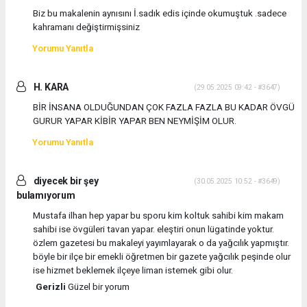
Biz bu makalenin aynısını İ.sadık edis içinde okumuştuk .sadece
kahramanı değiştirmişsiniz
Yorumu Yanıtla
H. KARA
(29.05.2025 09:42 - #3647)
BİR İNSANA OLDUĞUNDAN ÇOK FAZLA FAZLA BU KADAR ÖVGÜ
GURUR YAPAR KİBİR YAPAR BEN NEYMİŞİM OLUR.
Yorumu Yanıtla
diyecek bir şey
(30.05.2025 10:52 - #3649)
bulamıyorum
Mustafa ilhan hep yapar bu sporu kim koltuk sahibi kim makam
sahibi ise övgüleri tavan yapar. eleştiri onun lügatinde yoktur.
özlem gazetesi bu makaleyi yayımlayarak o da yağcılık yapmıştır.
böyle bir ilçe bir emekli öğretmen bir gazete yağcılık peşinde olur
ise hizmet beklemek ilçeye liman istemek gibi olur.
Gerizli
Güzel bir yorum