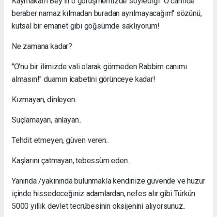
Kaymakam Bey'in o görüşmemizde söylediği ''O camide
beraber namaz kılmadan buradan ayrılmayacağım'' sözünü,
kutsal bir emanet gibi göğsümde saklıyorum!
Ne zamana kadar?
''O'nu bir ilimizde vali olarak görmeden Rabbim canımı
almasın!'' duamın icabetini görünceye kadar!
Kızmayan, dinleyen..
Suçlamayan, anlayan..
Tehdit etmeyen, güven veren..
Kaşlarını çatmayan, tebessüm eden..
Yanında /yakınında bulunmakla kendinize güvende ve huzur
içinde hissedeceğiniz adamlardan, nefes alır gibi Türkün
5000 yıllık devlet tecrübesinin oksijenini alıyorsunuz..