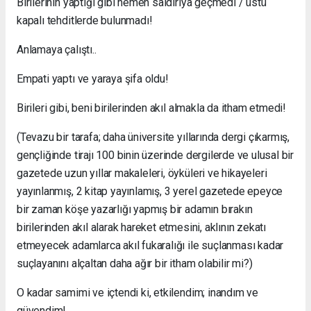
Birilerinin yaptığı gibi hemen saldırıya geçmedi / üstü
kapalı tehditlerde bulunmadı!
Anlamaya çalıştı..
Empati yaptı ve yaraya şifa oldu!
Birileri gibi, beni birilerinden akıl almakla da itham etmedi!
(Tevazu bir tarafa; daha üniversite yıllarında dergi çıkarmış,
gençliğinde tirajı 100 binin üzerinde dergilerde ve ulusal bir
gazetede uzun yıllar makaleleri, öyküleri ve hikayeleri
yayınlanmış, 2 kitap yayınlamış, 3 yerel gazetede epeyce
bir zaman köşe yazarlığı yapmış bir adamın bırakın
birilerinden akıl alarak hareket etmesini, aklının zekatı
etmeyecek adamlarca akıl fukaralığı ile suçlanması kadar
suçlayanını alçaltan daha ağır bir itham olabilir mi?)
O kadar samimi ve içtendi ki, etkilendim; inandım ve
güvendim!