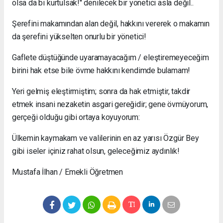
olsa da bi kurtulsak!'' denilecek bir yönetici asla değil..
Şerefini makamından alan değil, hakkını vererek o makamın
da şerefini yükselten onurlu bir yönetici!
Gaflete düştüğünde uyaramayacağım / eleştiremeyeceğim
birini hak etse bile övme hakkını kendimde bulamam!
Yeri gelmiş eleştirmiştim; sonra da hak etmiştir, takdir
etmek insani nezaketin asgari gereğidir; gene övmüyorum,
gerçeği olduğu gibi ortaya koyuyorum:
Ülkemin kaymakam ve valilerinin en az yarısı Özgür Bey
gibi iseler içiniz rahat olsun, geleceğimiz aydınlık!
Mustafa İlhan / Emekli Öğretmen