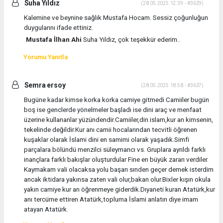
Suha Yıldız
(28.05.2025 12:39 - #3629)
Kalemine ve beynine sağlık Mustafa Hocam. Sessiz çoğunluğun
duygularını ifade ettiniz.
Mustafa İlhan Ahi
Suha Yıldız, çok teşekkür ederim..
Yorumu Yanıtla
Semra ersoy
(28.05.2025 18:58 - #3637)
Bugüne kadar kimse korka korka camiye gitmedi Camiiler bugün
boş ise genclerde yönelmeler başladı ise dini araç ve menfaat
üzerine kullananlar yüzündendir.Camiiler,din islam,kur an kimsenin,
tekelinde değildir.Kur anı camii hocalarından tecvitli öğrenen
kuşaklar olarak İslami dini en samimi olarak yaşadık.Simfi
parçalara bölündü menzilci süleymancı vs. Gruplara ayrıldı farklı
inançlara farklı bakışlar oluşturdular Fine en büyük zararı verdiler.
Kaymakam vali olacaksa yolu başarı sınden geçer demek isterdim
ancak iktidara yakınsa zaten vali olur,bakan olur.Bixler kışın okula
yakın camiye kur an öğrenmeye giderdik.Dıyaneti kuran Atatürk,kur
anı tercüme ettiren Atatürk,topluma İslami anlatın diye imam
atayan Atatürk.