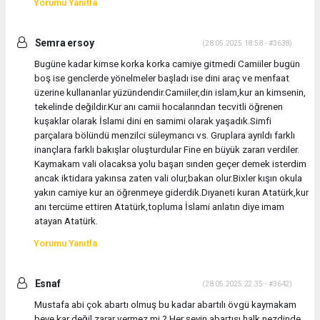
Yorumu Yanıtla
Semra ersoy
(28.05.2025 18:58 - #3638)
Bugüne kadar kimse korka korka camiye gitmedi Camiiler bugün
boş ise genclerde yönelmeler başladı ise dini araç ve menfaat
üzerine kullananlar yüzündendir.Camiiler,din islam,kur an kimsenin,
tekelinde değildir.Kur anı camii hocalarından tecvitli öğrenen
kuşaklar olarak İslami dini en samimi olarak yaşadık.Simfi
parçalara bölündü menzilci süleymancı vs. Gruplara ayrıldı farklı
inançlara farklı bakışlar oluşturdular Fine en büyük zararı verdiler.
Kaymakam vali olacaksa yolu başarı sınden geçer demek isterdim
ancak iktidara yakınsa zaten vali olur,bakan olur.Bixler kışın okula
yakın camiye kur an öğrenmeye giderdik.Dıyaneti kuran Atatürk,kur
anı tercüme ettiren Atatürk,topluma İslami anlatın diye imam
atayan Atatürk.
Yorumu Yanıtla
Esnaf
(28.05.2025 22:35 - #3642)
Mustafa abi çok abartı olmuş bu kadar abartılı övgü kaymakam
beye kar değil zarar vermez mi ? Her şeyin abartısı halk nezdinde