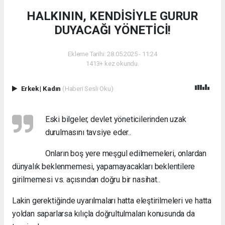
HALKININ, KENDİSİYLE GURUR
DUYACAĞI YÖNETİCİ!
Ekleme Tarihi: 28.05.2025 - 11:24
1413+ kez okundu.
Erkek
|
Kadın
(Haberi Sesli Oku)
Eski bilgeler, devlet yöneticilerinden uzak
durulmasını tavsiye eder..
Onların boş yere meşgul edilmemeleri, onlardan
dünyalık beklenmemesi, yapamayacakları beklentilere
girilmemesi vs. açısından doğru bir nasihat..
Lakin gerektiğinde uyarılmaları hatta eleştirilmeleri ve hatta
yoldan saparlarsa kılıçla doğrultulmaları konusunda da