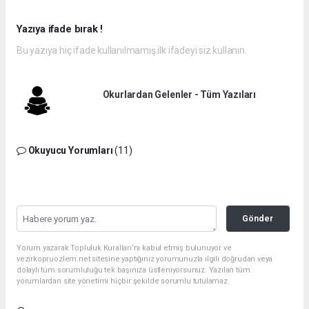
Yazıya ifade bırak !
Bu yazıya hiç ifade kullanılmamış ilk ifadeyi siz kullanın.
Okurlardan Gelenler - Tüm Yazıları
Okuyucu Yorumları
(11)
Gönder
Yorum yazarak Topluluk Kuralları’nı kabul etmiş bulunuyor ve
vezirkopruozlem.net sitesine yaptığınız yorumunuzla ilgili doğrudan veya
dolaylı tüm sorumluluğu tek başınıza üstleniyorsunuz. Yazılan tüm
yorumlardan site yönetimi hiçbir şekilde sorumlu tutulamaz.