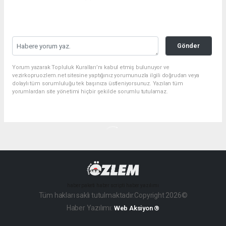
Gönder
Yorum yazarak Topluluk Kuralları’nı kabul etmiş bulunuyor ve
vezirkopruozlem.net sitesine yaptığınız yorumunuzla ilgili doğrudan veya
dolaylı tüm sorumluluğu tek başınıza üstleniyorsunuz. Yazılan tüm
yorumlardan site yönetimi hiçbir şekilde sorumlu tutulamaz.
haber paketi
haber scripti
haber yazılımı
Tüm hakları saklı tutulmaktadır.Copyright 2026©
Haber Yazılımı:
Web Aksiyon ®