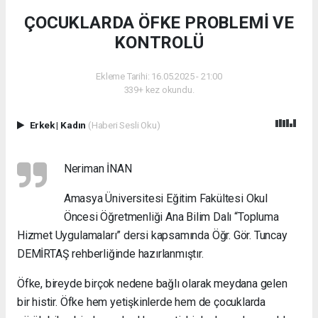
ÇOCUKLARDA ÖFKE PROBLEMİ VE
KONTROLÜ
Ekleme Tarihi: 16.05.2025 - 21:00
339+ kez okundu.
Erkek
|
Kadın
(Haberi Sesli Oku)
Neriman İNAN
Amasya Üniversitesi Eğitim Fakültesi Okul
Öncesi Öğretmenliği Ana Bilim Dalı “Topluma
Hizmet Uygulamaları” dersi kapsamında Öğr. Gör. Tuncay
DEMİRTAŞ rehberliğinde hazırlanmıştır.
Öfke, bireyde birçok nedene bağlı olarak meydana gelen
bir histir. Öfke hem yetişkinlerde hem de çocuklarda