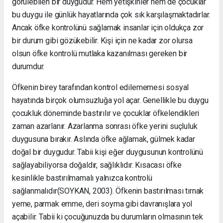
görülebilen bir duygudur. Hem yetişkinler hem de çocuklar
bu duygu ile günlük hayatlarında çok sık karşılaşmaktadırlar.
Ancak öfke kontrolünü sağlamak insanlar için oldukça zor
bir durum gibi gözükebilir. Kişi için ne kadar zor olursa
olsun öfke kontrolü mutlaka kazanılması gereken bir
durumdur.
Öfkenin birey tarafından kontrol edilememesi sosyal
hayatında birçok olumsuzluğa yol açar. Genellikle bu duygu
çocukluk döneminde bastırılır ve çocuklar öfkelendikleri
zaman azarlanır. Azarlanma sonrası öfke yerini suçluluk
duygusuna bırakır. Aslında öfke ağlamak, gülmek kadar
doğal bir duygudur. Tabii kişi eğer duygusunun kontrolünü
sağlayabiliyorsa doğaldır, sağlıklıdır. Kısacası öfke
kesinlikle bastırılmamalı yalnızca kontrolü
sağlanmalıdır(SOYKAN, 2003). Öfkenin bastırılması tırnak
yeme, parmak emme, deri soyma gibi davranışlara yol
açabilir. Tabii ki çocuğunuzda bu durumların olmasının tek