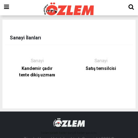
Sanayi İlanları
Sanayi
Sanayi
Kandemir çadır
Satış temsilcisi
tente dikiş uzmanı
haber paketi
haber scripti
haber yazılımı