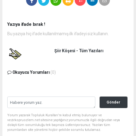
Yazıya ifade bırak !
Bu yazıya hiç ifade kullanılmamış ilk ifadeyi siz kullanın.
Şiir Köşesi - Tüm Yazıları
Okuyucu Yorumları
(0)
Gönder
Yorum yazarak Topluluk Kuralları’nı kabul etmiş bulunuyor ve
vezirkopruozlem.net sitesine yaptığınız yorumunuzla ilgili doğrudan veya
dolaylı tüm sorumluluğu tek başınıza üstleniyorsunuz. Yazılan tüm
yorumlardan site yönetimi hiçbir şekilde sorumlu tutulamaz.