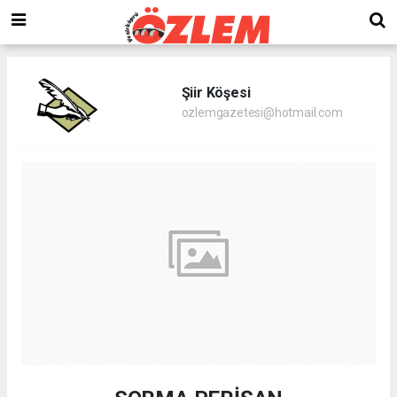
Şiir Köşesi
ozlemgazetesi@hotmail.com