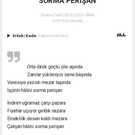
SORMA PERİŞAN
Ekleme Tarihi: 06.01.2025 - 08:46
1241+ kez okundu.
Erkek
|
Kadın
(Haberi Sesli Oku)
Orta direk göçtü çile aşında
Zamlar yükleniyor sene başında
Veresiye yazsın mezar taşında
İşçinin hâlini sorma perişan
İndirim uğramaz çarşı pazara
Fiyatlar uçuyor geldik nazara
Emeklilik desen kaldı mezara
Çalışan hâlini sorma perişan