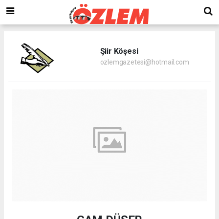
Şiir Köşesi
ozlemgazetesi@hotmail.com