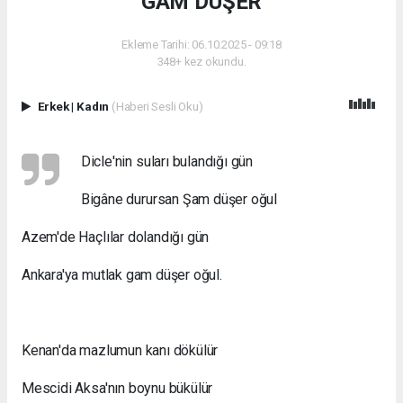
GAM DÜŞER
Ekleme Tarihi: 06.10.2025 - 09:18
348+ kez okundu.
Erkek
|
Kadın
(Haberi Sesli Oku)
Dicle'nin suları bulandığı gün
Bigâne durursan Şam düşer oğul
Azem'de Haçlılar dolandığı gün
Ankara'ya mutlak gam düşer oğul.
Kenan'da mazlumun kanı dökülür
Mescidi Aksa'nın boynu bükülür