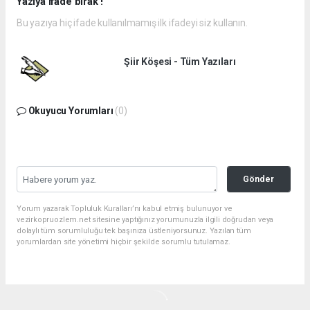
Yazıya ifade bırak !
Bu yazıya hiç ifade kullanılmamış ilk ifadeyi siz kullanın.
Şiir Köşesi - Tüm Yazıları
Okuyucu Yorumları
(0)
Gönder
Yorum yazarak Topluluk Kuralları’nı kabul etmiş bulunuyor ve
vezirkopruozlem.net sitesine yaptığınız yorumunuzla ilgili doğrudan veya
dolaylı tüm sorumluluğu tek başınıza üstleniyorsunuz. Yazılan tüm
yorumlardan site yönetimi hiçbir şekilde sorumlu tutulamaz.