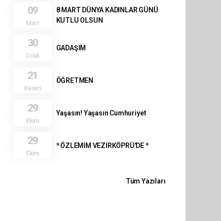
09
8 MART DÜNYA KADINLAR GÜNÜ
KUTLU OLSUN
Mart
30
GADAŞIM
Ocak
21
ÖĞRETMEN
Kasım
29
Yaşasın! Yaşasın Cumhuriyet
Ekim
29
* ÖZLEMİM VEZİRKÖPRÜ'DE *
Ekim
Tüm Yazıları