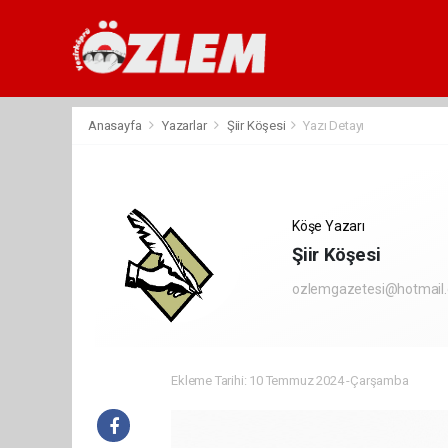
Anasayfa
Yazarlar
Şiir Köşesi
Yazı Detayı
Köşe Yazarı
Şiir Köşesi
ozlemgazetesi@hotmail
Ekleme Tarihi: 10 Temmuz 2024 -Çarşamba