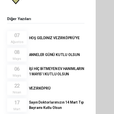
Diğer Yazıları
07
HOŞ GELDİNİZ VEZİRKÖPRÜ'YE
Ağustos
08
ANNELER GÜNÜ KUTLU OLSUN
Mayıs
06
İŞİ HİÇ BİTMEYEN EV HANIMLARIN
1 MAYIS' I KUTLU OLSUN
Mayıs
22
VEZİRKÖPRÜ
Nisan
17
Sayın Doktorlarımızın 14 Mart Tıp
Bayramı Kutlu Olsun
Mart