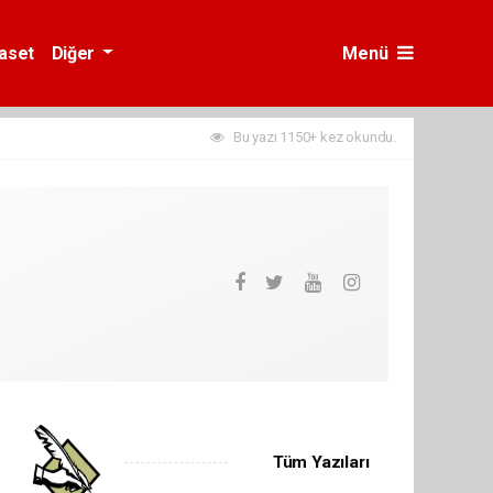
yaset
Diğer
Menü
Bu yazı 1150+ kez okundu.
Tüm Yazıları