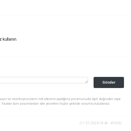
z kullanın.
Gönder
uyor ve vezirkopruozlem.net sitesine yaptığınız yorumunuzla ilgili doğrudan veya
. Yazılan tüm yorumlardan site yönetimi hiçbir şekilde sorumlu tutulamaz.
(11.07.2024 18:46 - #1605)