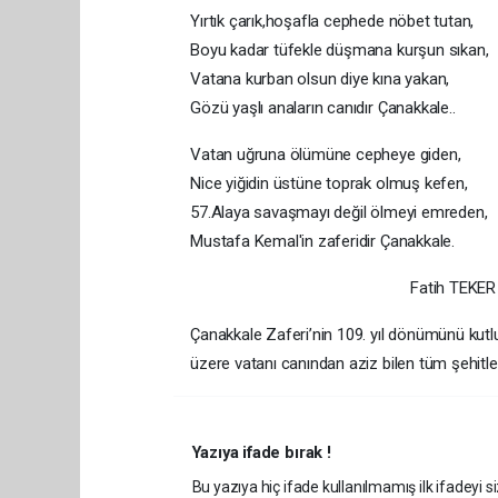
Yırtık çarık,hoşafla cephede nöbet tutan,
Boyu kadar tüfekle düşmana kurşun sıkan,
Vatana kurban olsun diye kına yakan,
Gözü yaşlı anaların canıdır Çanakkale..
Vatan uğruna ölümüne cepheye giden,
Nice yiğidin üstüne toprak olmuş kefen,
57.Alaya savaşmayı değil ölmeyi emreden,
Mustafa Kemal'in zaferidir Çanakkale.
Fatih TEKER
Çanakkale Zaferi’nin 109. yıl dönümünü kutl
üzere vatanı canından aziz bilen tüm şehitle
Yazıya ifade bırak !
Bu yazıya hiç ifade kullanılmamış ilk ifadeyi si