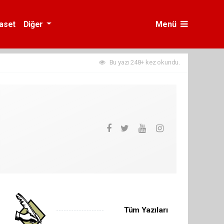
yaset
Diğer
Menü
Bu yazı 248+ kez okundu.
Tüm Yazıları