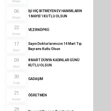
Mayıs
06
İŞİ HİÇ BİTMEYEN EV HANIMLARIN
1 MAYIS' I KUTLU OLSUN
Mayıs
22
VEZİRKÖPRÜ
Nisan
17
Sayın Doktorlarımızın 14 Mart Tıp
Bayramı Kutlu Olsun
Mart
09
8 MART DÜNYA KADINLAR GÜNÜ
KUTLU OLSUN
Mart
30
GADAŞIM
Ocak
21
ÖĞRETMEN
Kasım
29