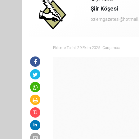
Şiir Köşesi
ozlemgazetesi@hotmail
Ekleme Tarihi: 29 Ekim 2025 -Çarşamba