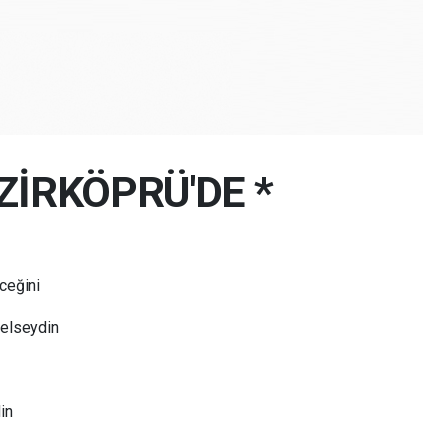
ZİRKÖPRÜ'DE *
ceğini
gelseydin
in