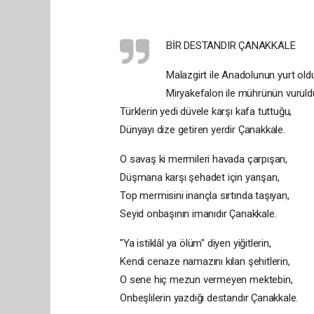
BİR DESTANDIR ÇANAKKALE
Malazgirt ile Anadolunun yurt old
Miryakefalon ile mührünün vuruld
Türklerin yedi düvele karşı kafa tuttuğu,
Dünyayı dize getiren yerdir Çanakkale.
O savaş ki mermileri havada çarpışan,
Düşmana karşı şehadet için yarışan,
Top mermisini inançla sırtında taşıyan,
Seyid onbaşının imanıdır Çanakkale.
"Ya istiklâl ya ölüm" diyen yiğitlerin,
Kendi cenaze namazını kılan şehitlerin,
O sene hiç mezun vermeyen mektebin,
Onbeşlilerin yazdığı destandır Çanakkale.