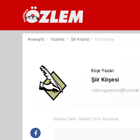
Anasayfa
Yazarlar
Şiir Köşesi
Yazı Detayı
Köşe Yazarı
Şiir Köşesi
ozlemgazetesi@hotmail
Ekleme Tarihi: 18 Mart 2024 -Pazartesi