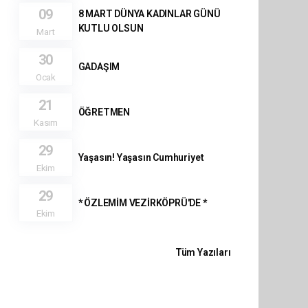
09
8 MART DÜNYA KADINLAR GÜNÜ
KUTLU OLSUN
Mart
30
GADAŞIM
Ocak
21
ÖĞRETMEN
Kasım
29
Yaşasın! Yaşasın Cumhuriyet
Ekim
29
* ÖZLEMİM VEZİRKÖPRÜ'DE *
Ekim
Tüm Yazıları