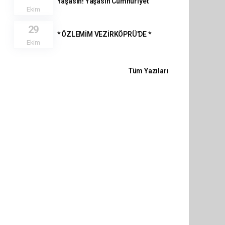
Yaşasın! Yaşasın Cumhuriyet
Ekim
29
* ÖZLEMİM VEZİRKÖPRÜ'DE *
Ekim
Tüm Yazıları