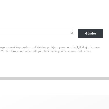
Gönder
uyor ve vezirkopruozlem.net sitesine yaptığınız yorumunuzla ilgili doğrudan veya
. Yazılan tüm yorumlardan site yönetimi hiçbir şekilde sorumlu tutulamaz.