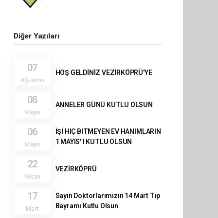
Diğer Yazıları
07
HOŞ GELDİNİZ VEZİRKÖPRÜ'YE
Ağustos
08
ANNELER GÜNÜ KUTLU OLSUN
Mayıs
06
İŞİ HİÇ BİTMEYEN EV HANIMLARIN
1 MAYIS' I KUTLU OLSUN
Mayıs
22
VEZİRKÖPRÜ
Nisan
17
Sayın Doktorlarımızın 14 Mart Tıp
Bayramı Kutlu Olsun
Mart