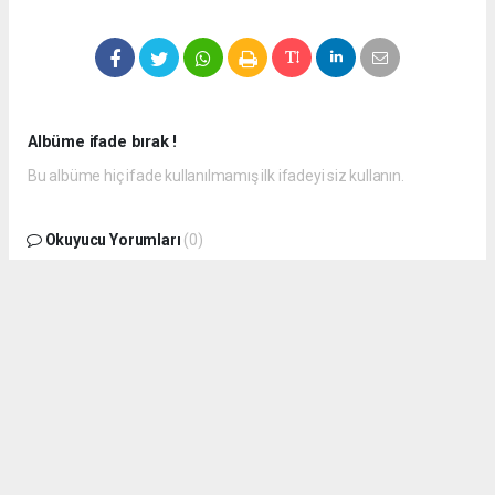
Albüme ifade bırak !
Bu albüme hiç ifade kullanılmamış ilk ifadeyi siz kullanın.
Okuyucu Yorumları
(0)
Gönder
Yorum yazarak Topluluk Kuralları’nı kabul etmiş bulunuyor ve
vezirkopruozlem.net sitesine yaptığınız yorumunuzla ilgili doğrudan veya
dolaylı tüm sorumluluğu tek başınıza üstleniyorsunuz. Yazılan tüm
yorumlardan site yönetimi hiçbir şekilde sorumlu tutulamaz.